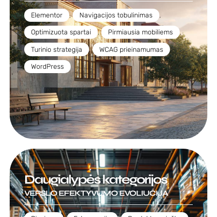
Elementor
,
Navigacijos tobulinimas
,
Optimizuota spartai
,
Pirmiausia mobiliems
,
Turinio strategija
,
WCAG prieinamumas
,
WordPress
Daugialypės kategorijos
VERSLO EFEKTYVUMO EVOLIUCIJA