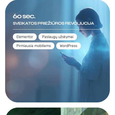
60 sec.
SVEIKATOS PRIEŽIŪROS REVOLIUCIJA
Elementor
,
Paslaugų užskymai
,
Pirmiausia mobiliems
,
WordPress