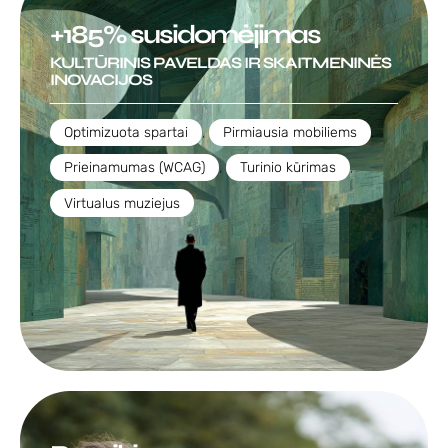
+185% susidomėjimas
KULTŪRINIS PAVELDAS IR SKAITMENINĖS
INOVACIJOS
Optimizuota spartai
,
Pirmiausia mobiliems
,
Prieinamumas (WCAG)
,
Turinio kūrimas
,
Virtualus muziejus