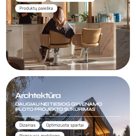
Produktų paieška
Archtektūra
DAUGIAU NEI TIESIOG GYVENAMO
PLOTO PROJEKTO SUKŪRIMAS
Dizainas
,
Optimizuota spartai
,
Pirmiausia mobiliems