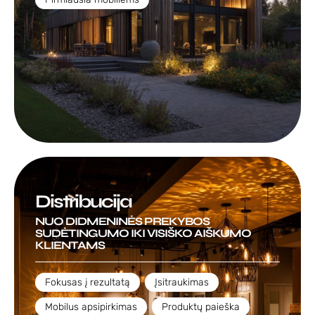
Distribucija
NUO DIDMENINĖS PREKYBOS
SUDĖTINGUMO IKI VISIŠKO AIŠKUMO
KLIENTAMS
Fokusas į rezultatą
,
Įsitraukimas
,
Mobilus apsipirkimas
,
Produktų paieška