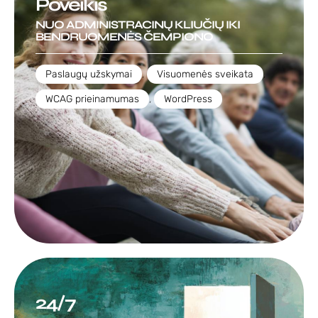
Poveikis
NUO ADMINISTRACINŲ KLIUČIŲ IKI
BENDRUOMENĖS ČEMPIONO
Paslaugų užskymai
,
Visuomenės sveikata
,
WCAG prieinamumas
,
WordPress
24/7