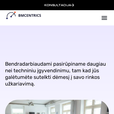
KONSULTACIJA
Ver
Nuotolin
Bendradarbiaudami pasirūpiname daugiau
nei techniniu įgyvendinimu, tam kad jūs
galėtumėte sutelkti dėmesį į savo rinkos
užkariavimą.