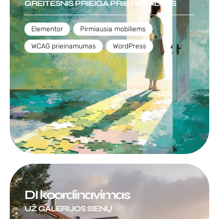
GREITESNIS PRIEIGA PRIE PAGALBOS
Elementor
,
Pirmiausia mobiliems
,
WCAG prieinamumas
,
WordPress
DI koordinavimas
UŽ GALERIJOS SIENŲ