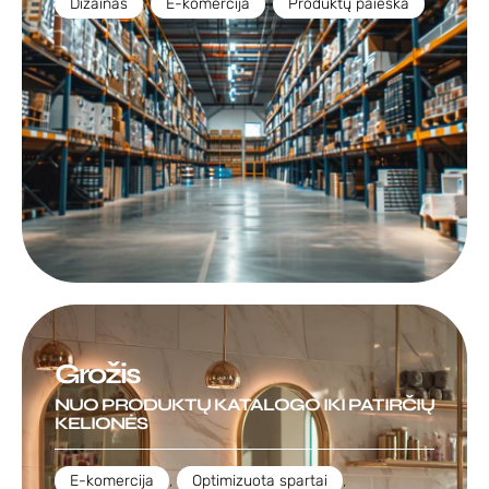
Dizainas
,
E-komercija
,
Produktų paieška
Grožis
NUO PRODUKTŲ KATALOGO IKI PATIRČIŲ
KELIONĖS
E-komercija
,
Optimizuota spartai
,