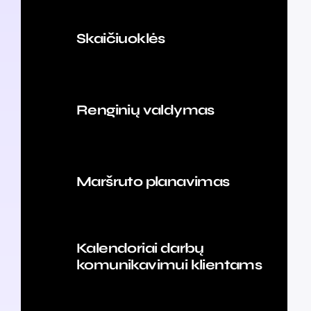
Skaičiuoklės
Renginių valdymas
Maršruto planavimas
Kalendoriai darbų
komunikavimui klientams