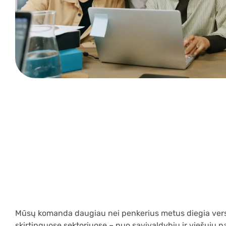
Mūsų komanda daugiau nei penkerius metus diegia vers
skirtinguose sektoriuose – nuo savivaldybių ir viešųjų p