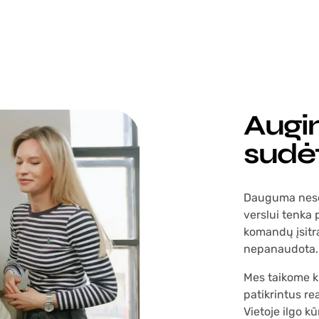
Augim
sudė
Dauguma nesėk
verslui tenka p
komandų įsitra
nepanaudota.
Mes taikome ki
patikrintus re
Vietoje ilgo k