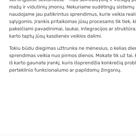
mažų ir vidutinių įmonių. Nekuriame sudėtingų sistemų 
naudojame jau patikrintus sprendimus, kurie veikia real
sąlygomis. Įrankis pritaikomas jūsų procesams tik tiek, ki
pakeičiami pavadinimai, laukai, integracijos ar struktūra, 
karto taptų jūsų kasdienės veiklos dalimi.
Tokiu būdu diegimas užtrunka ne mėnesius, o kelias die
sprendimas veikia nuo pirmos dienos. Mokate tik už tai, k
iš karto gaunate įrankį, kuris išsprendžia konkrečią pro
perteklinio funkcionalumo ar papildomų žingsnių.