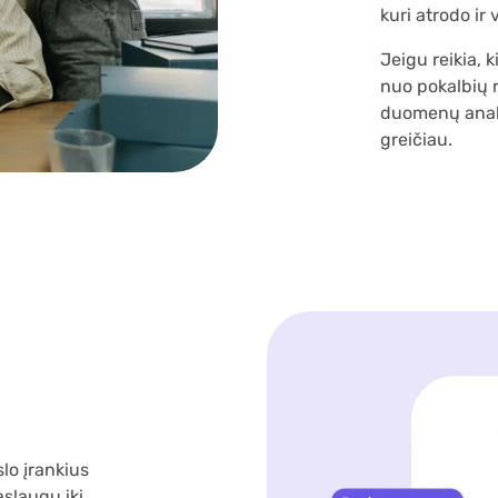
kuri atrodo ir 
Jeigu reikia, 
nuo pokalbių r
duomenų anali
greičiau.
lo įrankius
aslaugų iki