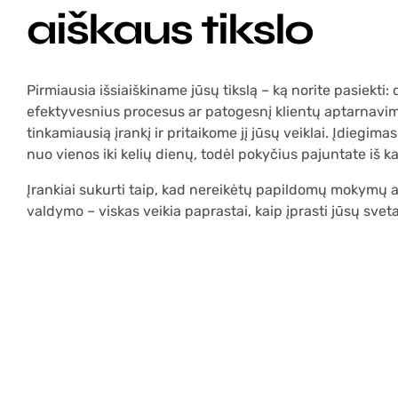
aiškaus tikslo
Pirmiausia išsiaiškiname jūsų tikslą – ką norite pasiekt
efektyvesnius procesus ar patogesnį klientų aptarnav
tinkamiausią įrankį ir pritaikome jį jūsų veiklai. Įdiegim
nuo vienos iki kelių dienų, todėl pokyčius pajuntate iš ka
Įrankiai sukurti taip, kad nereikėtų papildomų mokymų 
valdymo – viskas veikia paprastai, kaip įprasti jūsų svet