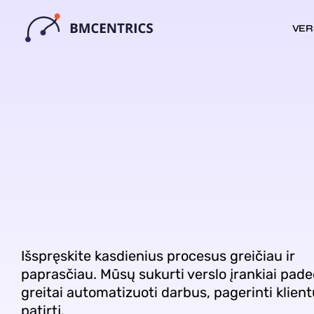
VER
Išspręskite kasdienius procesus greičiau ir
paprasčiau. Mūsų sukurti verslo įrankiai pad
greitai automatizuoti darbus, pagerinti klient
patirtį.