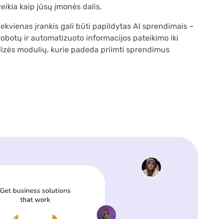
veikia kaip jūsų įmonės dalis.
kiekvienas įrankis gali būti papildytas AI sprendimais –
obotų ir automatizuoto informacijos pateikimo iki
zės modulių, kurie padeda priimti sprendimus