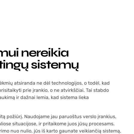
ui nereikia
tingų sistemų
mių atsiranda ne dėl technologijos, o todėl, kad
risitaikyti prie įrankio, o ne atvirkščiai. Tai stabdo
ukimą ir dažnai lemia, kad sistema lieka
tą požiūrį. Naudojame jau paruoštus verslo įrankius,
aliose situacijose, ir pritaikome juos jūsų procesams.
ūrimo nuo nulio, jūs iš karto gaunate veikiančią sistemą,