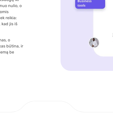
nuo nulio, o
iomis
ek reikia:
kad jis iš
nas, o
as būtina, ir
blemą be