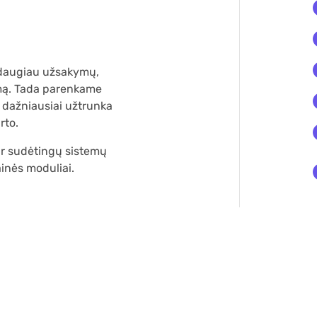
i: daugiau užsakymų,
imą. Tada parenkame
as dažniausiai užtrunka
rto.
ar sudėtingų sistemų
ainės moduliai.