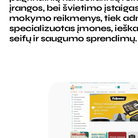
įrangos, bei švietimo įstaigas
mokymo reikmenys, tiek admi
specializuotas įmones, ieška
seifų ir saugumo sprendimų.