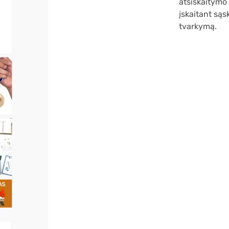
atsiskaitymo 
įskaitant sąs
tvarkymą.