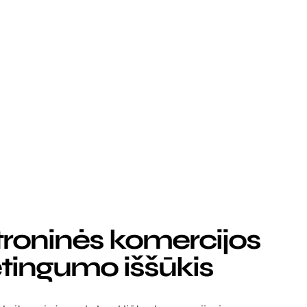
troninės komercijos
tingumo iššūkis