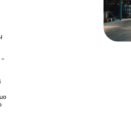
ų
 –
i
nuo
o