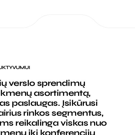
UKTYVUMUI
ių verslo sprendimų
reikmenų asortimentą,
tas paslaugas. Įsikūrusi
airius rinkos segmentus,
ems reikalinga viskas nuo
kmenų iki konferencijų