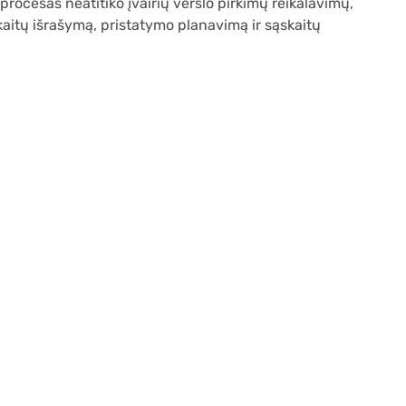
procesas neatitiko įvairių verslo pirkimų reikalavimų,
kaitų išrašymą, pristatymo planavimą ir sąskaitų