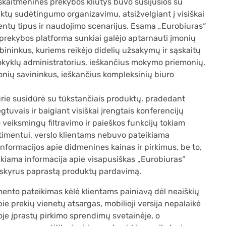
skaitmeninės prekybos kliūtys buvo susijusios su
ktų sudėtingumo organizavimu, atsižvelgiant į visiškai
ientų tipus ir naudojimo scenarijus. Esama „Eurobiuras“
 prekybos platforma sunkiai galėjo aptarnauti įmonių
ininkus, kuriems reikėjo didelių užsakymų ir sąskaitų
kyklų administratorius, ieškančius mokymo priemonių,
onių savininkus, ieškančius kompleksinių biuro
urie susidūrė su tūkstančiais produktų, pradedant
gtuvais ir baigiant visiškai įrengtais konferencijų
 veiksmingų filtravimo ir paieškos funkcijų tokiam
rtimentui, verslo klientams nebuvo pateikiama
nformacijos apie didmenines kainas ir pirkimus, be to,
kiama informacija apie visapusiškas „Eurobiuras“
šskyrus paprastą produktų pardavimą.
mento pateikimas kėlė klientams painiavą dėl neaiškių
e prekių vienetų atsargas, mobilioji versija nepalaikė
oje įprastų pirkimo sprendimų svetainėje, o