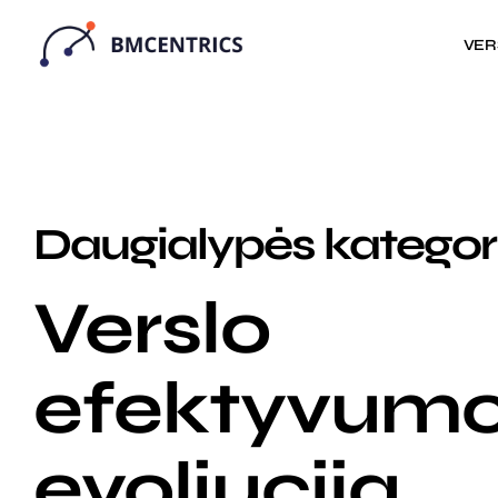
VER
Daugialypės kategor
Verslo
efektyvum
evoliucija