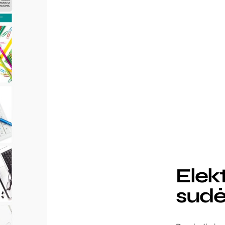
Elek
sudė