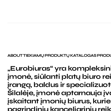
ABOUT TIEKIAMŲ PRODUKTŲ KATALOGAS PROD
„Eurobiuras“ yra kompleksin
įmonė, siūlanti platų biuro 
įrangą, baldus ir specializuo
Šilalėje, įmonė aptarnauja įv
įskaitant įmonių biurus, kuri
pagrindinių kanceliarinių rei