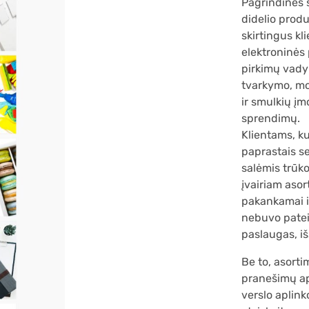
Pagrindinės 
didelio produ
skirtingus kl
elektroninės
pirkimų vadyb
tvarkymo, mo
ir smulkių įm
sprendimų.
Klientams, k
paprastais se
salėmis trūko
įvairiam aso
pakankamai i
nebuvo patei
paslaugas, i
Be to, asorti
pranešimų api
verslo aplink